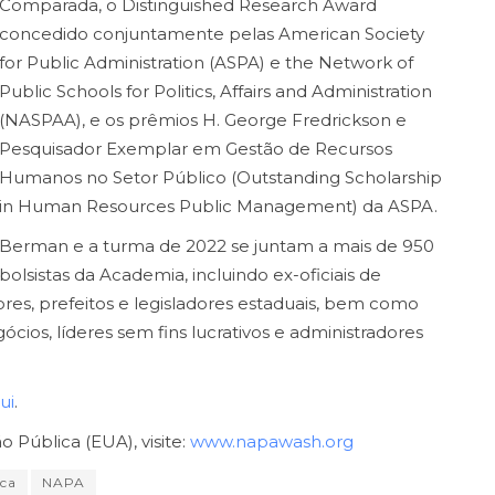
Comparada, o Distinguished Research Award
concedido conjuntamente pelas American Society
for Public Administration (ASPA) e the Network of
Public Schools for Politics, Affairs and Administration
(NASPAA), e os prêmios H. George Fredrickson e
Pesquisador Exemplar em Gestão de Recursos
Humanos no Setor Público (Outstanding Scholarship
in Human Resources Public Management) da ASPA.
Berman e a turma de 2022 se juntam a mais de 950
bolsistas da Academia, incluindo ex-oficiais de
es, prefeitos e legisladores estaduais, bem como
ios, líderes sem fins lucrativos e administradores
ui
.
 Pública (EUA), visite:
www.napawash.org
ica
NAPA