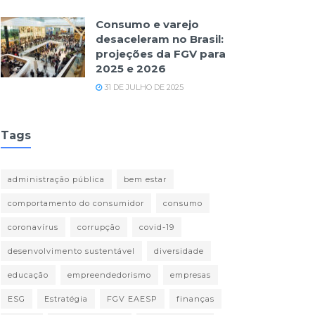
Consumo e varejo
desaceleram no Brasil:
projeções da FGV para
2025 e 2026
31 DE JULHO DE 2025
Tags
administração pública
bem estar
comportamento do consumidor
consumo
coronavírus
corrupção
covid-19
desenvolvimento sustentável
diversidade
educação
empreendedorismo
empresas
ESG
Estratégia
FGV EAESP
finanças