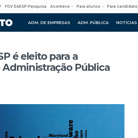
P
FGV EAESP Pesquisa
Acontece
Para alunos
Para candidato
ADM. DE EMPRESAS
ADM. PÚBLICA
NOTÍCIAS
P é eleito para a
 Administração Pública