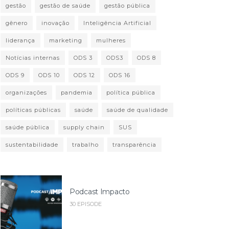
gestão
gestão de saúde
gestão pública
gênero
inovação
Inteligência Artificial
liderança
marketing
mulheres
Notícias internas
ODS 3
ODS3
ODS 8
ODS 9
ODS 10
ODS 12
ODS 16
organizações
pandemia
política pública
políticas públicas
saúde
saúde de qualidade
saúde pública
supply chain
SUS
sustentabilidade
trabalho
transparência
Podcast Impacto
30 EPISODE