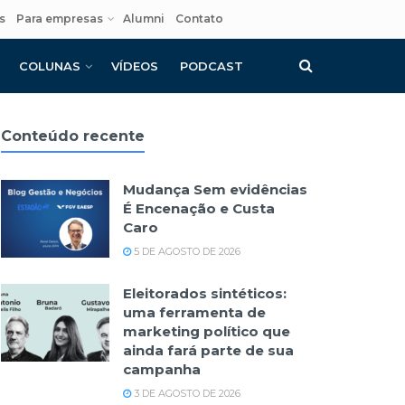
s
Para empresas
Alumni
Contato
COLUNAS
VÍDEOS
PODCAST
Conteúdo recente
Mudança Sem evidências
É Encenação e Custa
Caro
5 DE AGOSTO DE 2026
Eleitorados sintéticos:
uma ferramenta de
marketing político que
ainda fará parte de sua
campanha
3 DE AGOSTO DE 2026