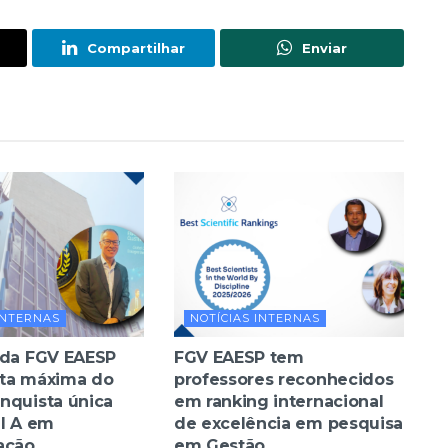
Compartilhar
Enviar
INTERNAS
NOTÍCIAS INTERNAS
 da FGV EAESP
FGV EAESP tem
ta máxima do
professores reconhecidos
nquista única
em ranking internacional
el A em
de excelência em pesquisa
ação
em Gestão