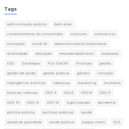
Tags
administração pública
bem estar
comportamento do consumidor
consumo
coronavírus
corrupção
covid-19
desenvolvimento sustentável
diversidade
educação
empreendedorismo
empresas
ESG
Estratégia
FGV EAESP
finanças
gestão
gestão de saúde
gestão pública
gênero
inovação
Inteligência Artificial
liderança
marketing
mulheres
Notícias internas
ODS 3
ODS3
ODS 8
ODS 9
ODS 10
ODS 12
ODS 16
organizações
pandemia
política pública
políticas públicas
saúde
saúde de qualidade
saúde pública
supply chain
SUS