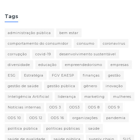
Tags
administração pública
bem estar
comportamento do consumidor
consumo
coronavírus
corrupção
covid-19
desenvolvimento sustentável
diversidade
educação
empreendedorismo
empresas
ESG
Estratégia
FGV EAESP
finanças
gestão
gestão de saúde
gestão pública
gênero
inovação
Inteligência Artificial
liderança
marketing
mulheres
Notícias internas
ODS 3
ODS3
ODS 8
ODS 9
ODS 10
ODS 12
ODS 16
organizações
pandemia
política pública
políticas públicas
saúde
saúde de qualidade
saúde pública
supply chain
SUS