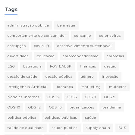
Tags
administração pública
bem estar
comportamento do consumidor
consumo
coronavírus
corrupção
covid-19
desenvolvimento sustentável
diversidade
educação
empreendedorismo
empresas
ESG
Estratégia
FGV EAESP
finanças
gestão
gestão de saúde
gestão pública
gênero
inovação
Inteligência Artificial
liderança
marketing
mulheres
Notícias internas
ODS 3
ODS3
ODS 8
ODS 9
ODS 10
ODS 12
ODS 16
organizações
pandemia
política pública
políticas públicas
saúde
saúde de qualidade
saúde pública
supply chain
SUS