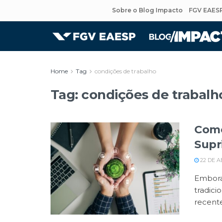
Sobre o Blog Impacto
FGV EAES
Home
Tag
condições de trabalho
Tag:
condições de trabalh
Como
Supr
22 DE A
Embora
tradic
recente