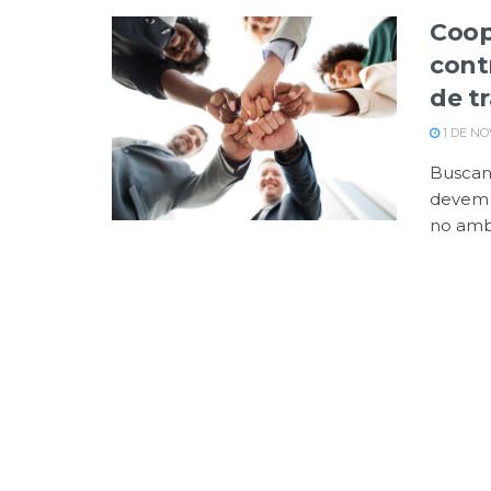
Coop
cont
de t
1 DE NO
Buscan
devem f
no ambi