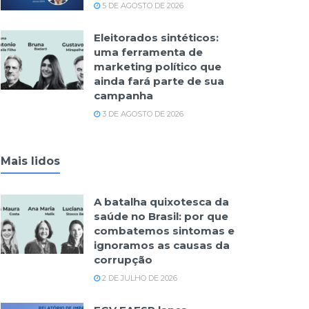
5 DE AGOSTO DE 2026
Eleitorados sintéticos:
uma ferramenta de
marketing político que
ainda fará parte de sua
campanha
3 DE AGOSTO DE 2026
Mais lidos
A batalha quixotesca da
saúde no Brasil: por que
combatemos sintomas e
ignoramos as causas da
corrupção
2 DE JULHO DE 2026