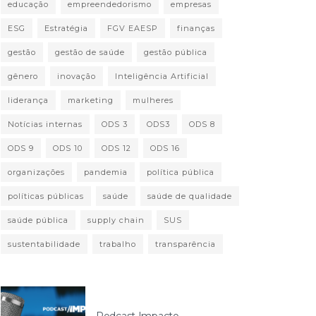
educação
empreendedorismo
empresas
ESG
Estratégia
FGV EAESP
finanças
gestão
gestão de saúde
gestão pública
gênero
inovação
Inteligência Artificial
liderança
marketing
mulheres
Notícias internas
ODS 3
ODS3
ODS 8
ODS 9
ODS 10
ODS 12
ODS 16
organizações
pandemia
política pública
políticas públicas
saúde
saúde de qualidade
saúde pública
supply chain
SUS
sustentabilidade
trabalho
transparência
Podcast Impacto