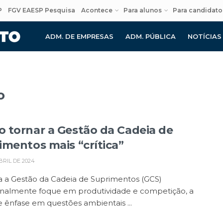
P
FGV EAESP Pesquisa
Acontece
Para alunos
Para candidato
ADM. DE EMPRESAS
ADM. PÚBLICA
NOTÍCIAS
o
 tornar a Gestão da Cadeia de
imentos mais “crítica”
BRIL DE 2024
 a Gestão da Cadeia de Suprimentos (GCS)
ionalmente foque em produtividade e competição, a
 ênfase em questões ambientais ...