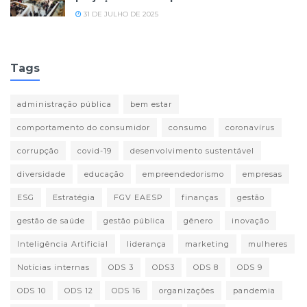
31 DE JULHO DE 2025
Tags
administração pública
bem estar
comportamento do consumidor
consumo
coronavírus
corrupção
covid-19
desenvolvimento sustentável
diversidade
educação
empreendedorismo
empresas
ESG
Estratégia
FGV EAESP
finanças
gestão
gestão de saúde
gestão pública
gênero
inovação
Inteligência Artificial
liderança
marketing
mulheres
Notícias internas
ODS 3
ODS3
ODS 8
ODS 9
ODS 10
ODS 12
ODS 16
organizações
pandemia