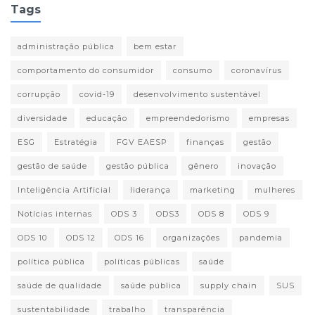
Tags
administração pública
bem estar
comportamento do consumidor
consumo
coronavírus
corrupção
covid-19
desenvolvimento sustentável
diversidade
educação
empreendedorismo
empresas
ESG
Estratégia
FGV EAESP
finanças
gestão
gestão de saúde
gestão pública
gênero
inovação
Inteligência Artificial
liderança
marketing
mulheres
Notícias internas
ODS 3
ODS3
ODS 8
ODS 9
ODS 10
ODS 12
ODS 16
organizações
pandemia
política pública
políticas públicas
saúde
saúde de qualidade
saúde pública
supply chain
SUS
sustentabilidade
trabalho
transparência