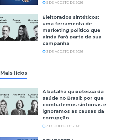
5 DE AGOSTO DE 2026
Eleitorados sintéticos:
uma ferramenta de
marketing político que
ainda fará parte de sua
campanha
3 DE AGOSTO DE 2026
Mais lidos
A batalha quixotesca da
saúde no Brasil: por que
combatemos sintomas e
ignoramos as causas da
corrupção
2 DE JULHO DE 2026