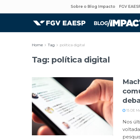
Sobre o Blog Impacto
FGV EAES
Home
Tag
política digital
Tag:
política digital
Mach
comu
deba
15 DE M
Nos úl
voltad
pesquis