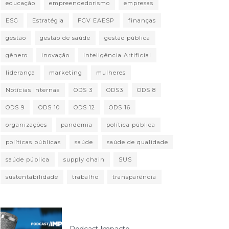
educação
empreendedorismo
empresas
ESG
Estratégia
FGV EAESP
finanças
gestão
gestão de saúde
gestão pública
gênero
inovação
Inteligência Artificial
liderança
marketing
mulheres
Notícias internas
ODS 3
ODS3
ODS 8
ODS 9
ODS 10
ODS 12
ODS 16
organizações
pandemia
política pública
políticas públicas
saúde
saúde de qualidade
saúde pública
supply chain
SUS
sustentabilidade
trabalho
transparência
Podcast Impacto