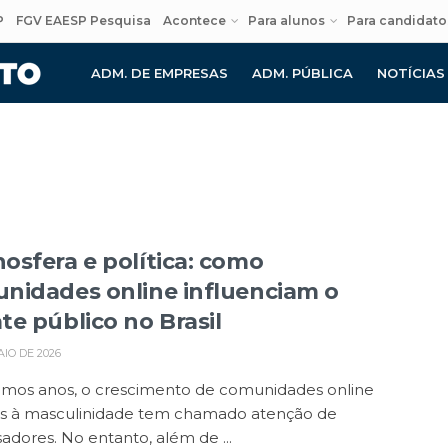
P
FGV EAESP Pesquisa
Acontece
Para alunos
Para candidato
ADM. DE EMPRESAS
ADM. PÚBLICA
NOTÍCIAS
osfera e política: como
nidades online influenciam o
te público no Brasil
AIO DE 2026
timos anos, o crescimento de comunidades online
as à masculinidade tem chamado atenção de
adores. No entanto, além de ...