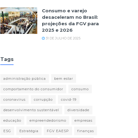
Consumo e varejo
desaceleram no Brasil:
projeções da FGV para
2025 e 2026
31 DE JULHO DE 2025
Tags
administração pública
bem estar
comportamento do consumidor
consumo
coronavírus
corrupção
covid-19
desenvolvimento sustentável
diversidade
educação
empreendedorismo
empresas
ESG
Estratégia
FGV EAESP
finanças