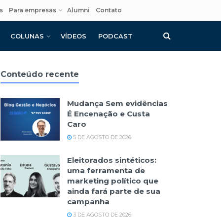
s
Para empresas
Alumni
Contato
COLUNAS
VÍDEOS
PODCAST
Conteúdo recente
Mudança Sem evidências
É Encenação e Custa
Caro
5 DE AGOSTO DE 2026
Eleitorados sintéticos:
uma ferramenta de
marketing político que
ainda fará parte de sua
campanha
3 DE AGOSTO DE 2026