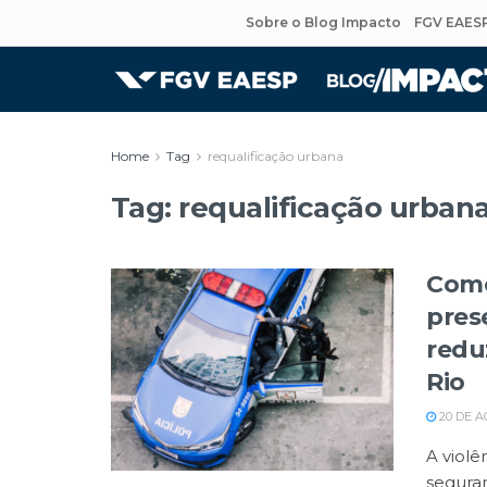
Sobre o Blog Impacto
FGV EAES
Home
Tag
requalificação urbana
Tag:
requalificação urban
Como
pres
redu
Rio
20 DE A
A violê
seguran