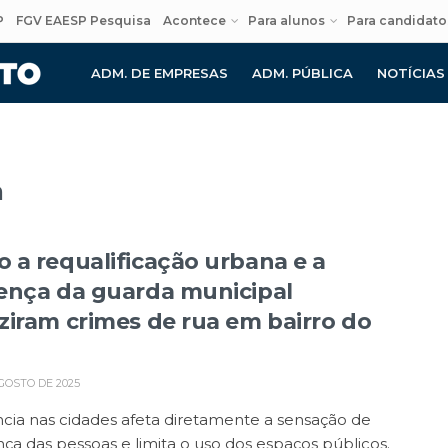
P
FGV EAESP Pesquisa
Acontece
Para alunos
Para candidato
ADM. DE EMPRESAS
ADM. PÚBLICA
NOTÍCIAS
a
 a requalificação urbana e a
ença da guarda municipal
ziram crimes de rua em bairro do
GOSTO DE 2025
ncia nas cidades afeta diretamente a sensação de
ça das pessoas e limita o uso dos espaços públicos.