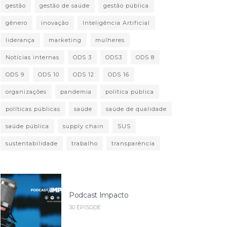
gestão
gestão de saúde
gestão pública
gênero
inovação
Inteligência Artificial
liderança
marketing
mulheres
Notícias internas
ODS 3
ODS3
ODS 8
ODS 9
ODS 10
ODS 12
ODS 16
organizações
pandemia
política pública
políticas públicas
saúde
saúde de qualidade
saúde pública
supply chain
SUS
sustentabilidade
trabalho
transparência
Podcast Impacto
30 EPISODE