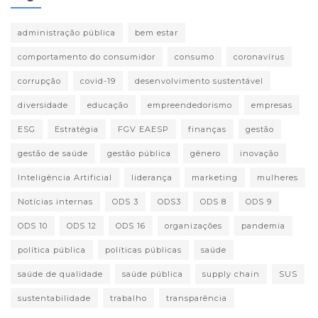
administração pública
bem estar
comportamento do consumidor
consumo
coronavírus
corrupção
covid-19
desenvolvimento sustentável
diversidade
educação
empreendedorismo
empresas
ESG
Estratégia
FGV EAESP
finanças
gestão
gestão de saúde
gestão pública
gênero
inovação
Inteligência Artificial
liderança
marketing
mulheres
Notícias internas
ODS 3
ODS3
ODS 8
ODS 9
ODS 10
ODS 12
ODS 16
organizações
pandemia
política pública
políticas públicas
saúde
saúde de qualidade
saúde pública
supply chain
SUS
sustentabilidade
trabalho
transparência