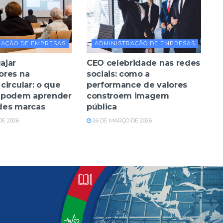
RAÇÃO DE EMPRESAS
ADMINISTRAÇÃO DE EMPRESAS
ajar
CEO celebridade nas redes
ores na
sociais: como a
circular: o que
performance de valores
 podem aprender
constroem imagem
des marcas
pública
DE 2026
26 DE MARÇO DE 2026