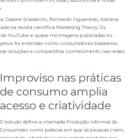
is também promovem inclusão, autonomia e novas
.
ra, Daiane Scaraboto, Bernardo Figueiredo, Adriana
cada na revista científica Marketing Theory. Os
s do YouTube e quase mil imagens publicadas no
bjetivo foi entender como consumidores brasileiros
 criar soluções e compartilhar conhecimento nas redes
Improviso nas práticas
de consumo amplia
acesso e criatividade
O estudo define a chamada Produção Informal do
Consumidor como práticas em que as pessoas criam,
consertam, adaptam ou reinventam produtos por