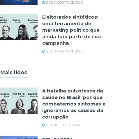
5 DE AGOSTO DE 2026
Eleitorados sintéticos:
uma ferramenta de
marketing político que
ainda fará parte de sua
campanha
3 DE AGOSTO DE 2026
Mais lidos
A batalha quixotesca da
saúde no Brasil: por que
combatemos sintomas e
ignoramos as causas da
corrupção
2 DE JULHO DE 2026