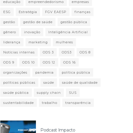
educação
empreendedorismo
empresas
ESG
Estratégia
FGV EAESP
finanças
gestão
gestão de saúde
gestão pública
gênero
inovação
Inteligência Artificial
liderança
marketing
mulheres
Notícias internas
ODS 3
ODS3
ODS 8
ODS 9
ODS 10
ODS 12
ODS 16
organizações
pandemia
política pública
políticas públicas
saúde
saúde de qualidade
saúde pública
supply chain
SUS
sustentabilidade
trabalho
transparência
Podcast Impacto