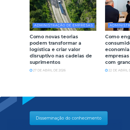
ADMINISTRAÇÃO DE EMPRESAS
ADMINIST
Como novas teorias
Como eng
podem transformar a
consumid
logística e criar valor
economia 
disruptivo nas cadeias de
empresas
suprimentos
com gran
27 DE ABRIL DE 2026
22 DE ABRIL 
Disseminação do conhecimento