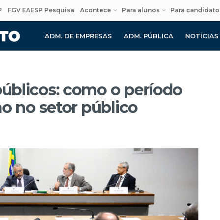
P
FGV EAESP Pesquisa
Acontece
Para alunos
Para candidato
ADM. DE EMPRESAS
ADM. PÚBLICA
NOTÍCIAS
públicos: como o período
lho no setor público