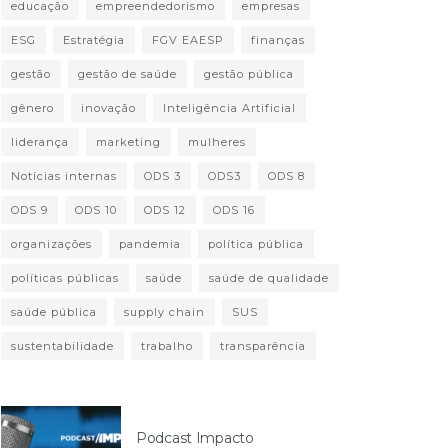
educação
empreendedorismo
empresas
ESG
Estratégia
FGV EAESP
finanças
gestão
gestão de saúde
gestão pública
gênero
inovação
Inteligência Artificial
liderança
marketing
mulheres
Notícias internas
ODS 3
ODS3
ODS 8
ODS 9
ODS 10
ODS 12
ODS 16
organizações
pandemia
política pública
políticas públicas
saúde
saúde de qualidade
saúde pública
supply chain
SUS
sustentabilidade
trabalho
transparência
Podcast Impacto