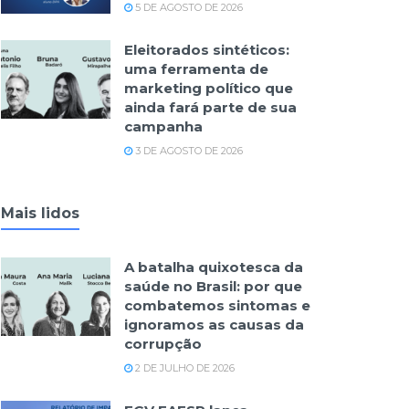
5 DE AGOSTO DE 2026
Eleitorados sintéticos:
uma ferramenta de
marketing político que
ainda fará parte de sua
campanha
3 DE AGOSTO DE 2026
Mais lidos
A batalha quixotesca da
saúde no Brasil: por que
combatemos sintomas e
ignoramos as causas da
corrupção
2 DE JULHO DE 2026