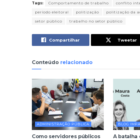
Tags:
Comportamento de trabalho
conflito in
período eleitoral
politização
politização da 
setor público
trabalho no setor público
Compartilhar
Tweetar
Conteúdo
relacionado
ADMINISTRAÇÃO PÚBLICA
BLOG IMP
Como servidores públicos
A batalha