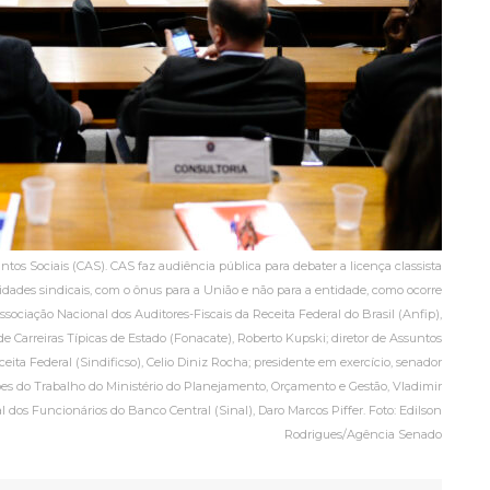
os Sociais (CAS). CAS faz audiência pública para debater a licença classista
dades sindicais, com o ônus para a União e não para a entidade, como ocorre
sociação Nacional dos Auditores-Fiscais da Receita Federal do Brasil (Anfip),
 Carreiras Típicas de Estado (Fonacate), Roberto Kupski; diretor de Assuntos
ita Federal (Sindificso), Celio Diniz Rocha; presidente em exercício, senador
ões do Trabalho do Ministério do Planejamento, Orçamento e Gestão, Vladimir
dos Funcionários do Banco Central (Sinal), Daro Marcos Piffer. Foto: Edilson
Rodrigues/Agência Senado