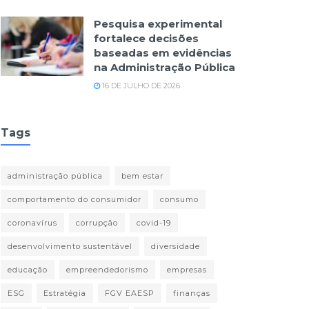
Pesquisa experimental
fortalece decisões
baseadas em evidências
na Administração Pública
16 DE JULHO DE 2026
Tags
administração pública
bem estar
comportamento do consumidor
consumo
coronavírus
corrupção
covid-19
desenvolvimento sustentável
diversidade
educação
empreendedorismo
empresas
ESG
Estratégia
FGV EAESP
finanças