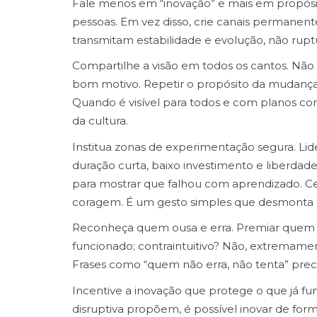
Fale menos em “inovação” e mais em propósit
pessoas. Em vez disso, crie canais permanent
transmitam estabilidade e evolução, não rupt
Compartilhe a visão em todos os cantos. Não
bom motivo. Repetir o propósito da mudanç
Quando é visível para todos e com planos con
da cultura.
Institua zonas de experimentação segura. Li
duração curta, baixo investimento e liberdad
para mostrar que falhou com aprendizado. C
coragem. É um gesto simples que desmonta o 
Reconheça quem ousa e erra. Premiar quem
funcionado; contraintuitivo? Não, extremame
Frases como “quem não erra, não tenta” preci
Incentive a inovação que protege o que já f
disruptiva propõem, é possível inovar de for