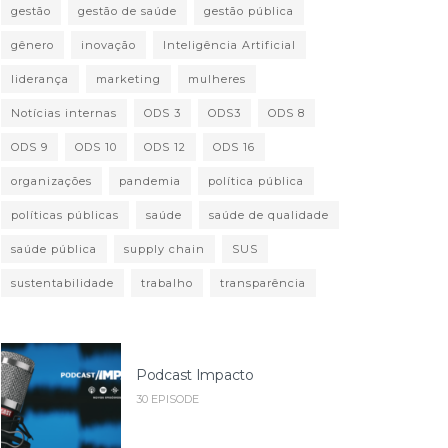
gestão
gestão de saúde
gestão pública
gênero
inovação
Inteligência Artificial
liderança
marketing
mulheres
Notícias internas
ODS 3
ODS3
ODS 8
ODS 9
ODS 10
ODS 12
ODS 16
organizações
pandemia
política pública
políticas públicas
saúde
saúde de qualidade
saúde pública
supply chain
SUS
sustentabilidade
trabalho
transparência
Podcast Impacto
30 EPISODE