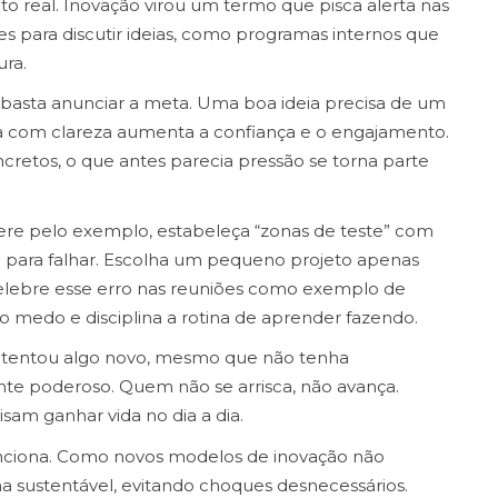
o real. Inovação virou um termo que pisca alerta nas
es para discutir ideias, como programas internos que
ura.
 basta anunciar a meta. Uma boa ideia precisa de um
a com clareza aumenta a confiança e o engajamento.
cretos, o que antes parecia pressão se torna parte
dere pelo exemplo, estabeleça “zonas de teste” com
e para falhar. Escolha um pequeno projeto apenas
elebre esse erro nas reuniões como exemplo de
medo e disciplina a rotina de aprender fazendo.
 tentou algo novo, mesmo que não tenha
nte poderoso. Quem não se arrisca, não avança.
sam ganhar vida no dia a dia.
unciona. Como novos modelos de inovação não
ma sustentável, evitando choques desnecessários.