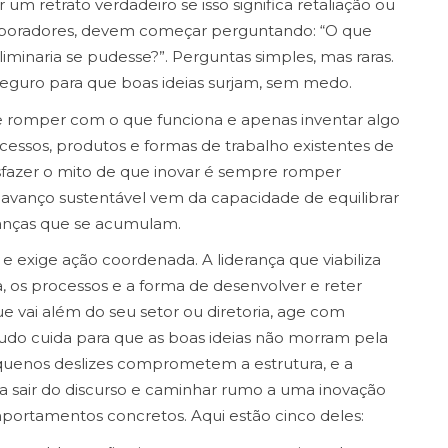
m retrato verdadeiro se isso significa retaliação ou
laboradores, devem começar perguntando: “O que
iminaria se pudesse?”. Perguntas simples, mas raras.
guro para que boas ideias surjam, sem medo.
ge romper com o que funciona e apenas inventar algo
ssos, produtos e formas de trabalho existentes de
desfazer o mito de que inovar é sempre romper
o avanço sustentável vem da capacidade de equilibrar
anças que se acumulam.
 e exige ação coordenada. A liderança que viabiliza
a, os processos e a forma de desenvolver e reter
e vai além do seu setor ou diretoria, age com
etudo cuida para que as boas ideias não morram pela
equenos deslizes comprometem a estrutura, e a
 sair do discurso e caminhar rumo a uma inovação
mportamentos concretos. Aqui estão cinco deles: