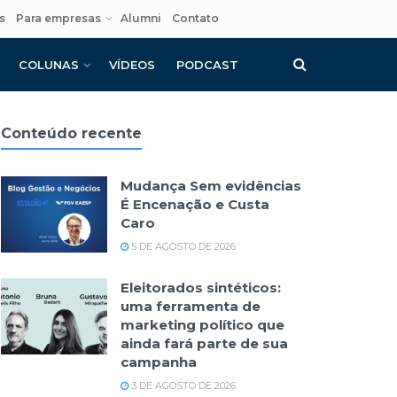
s
Para empresas
Alumni
Contato
COLUNAS
VÍDEOS
PODCAST
Conteúdo recente
Mudança Sem evidências
É Encenação e Custa
Caro
5 DE AGOSTO DE 2026
Eleitorados sintéticos:
uma ferramenta de
marketing político que
ainda fará parte de sua
campanha
3 DE AGOSTO DE 2026