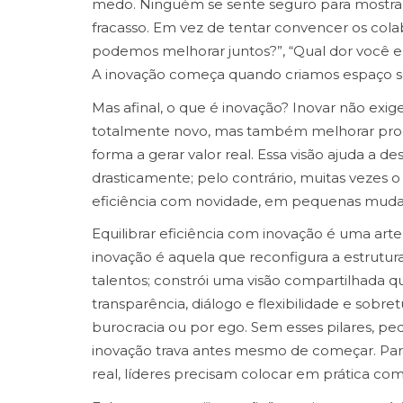
medo. Ninguém se sente seguro para mostrar u
fracasso. Em vez de tentar convencer os co
podemos melhorar juntos?”, “Qual dor você el
A inovação começa quando criamos espaço se
Mas afinal, o que é inovação? Inovar não exi
totalmente novo, mas também melhorar proce
forma a gerar valor real. Essa visão ajuda a 
drasticamente; pelo contrário, muitas vezes 
eficiência com novidade, em pequenas mud
Equilibrar eficiência com inovação é uma arte
inovação é aquela que reconfigura a estrutur
talentos; constrói uma visão compartilhada qu
transparência, diálogo e flexibilidade e sobr
burocracia ou por ego. Sem esses pilares, p
inovação trava antes mesmo de começar. Para
real, líderes precisam colocar em prática co