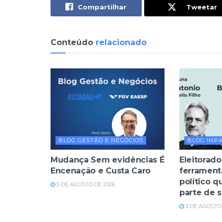
Compartilhar
Tweetar
Conteúdo
relacionado
BLOG GESTÃO E NEGÓCIOS
BLOG IMP
Mudança Sem evidências É
Eleitorado
Encenação e Custa Caro
ferrament
político q
5 DE AGOSTO DE 2026
parte de 
3 DE AGOSTO 