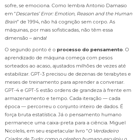
sofre, se emociona. Como lembra Antonio Damasio
em “
Descartes’ Error: Emotion, Reason and the Human
Brain
” de 1994, não há cognição sem corpo. As
máquinas, por mais sofisticadas, não têm essa
dimensão – ainda!
O segundo ponto é o
processo do pensamento
. O
aprendizado de máquina começa com pesos
sorteados ao acaso, ajustados milhões de vezes até
estabilizar. GPT-3 precisou de dezenas de terabytes e
meses de treinamento para aprender a conversar.
GPT-4 e GPT-5 estão ordens de grandeza à frente em
armazenamento e tempo. Cada iteração — cada
época — percorreu o conjunto inteiro de dados. É
força bruta estatística. Já o pensamento humano
permanece uma caixa-preta para a ciência. Miguel
Nicolelis, em seu espetacular livro “
O Verdadeiro
Criador de Tudo: como o cérebro humano esculpiu o