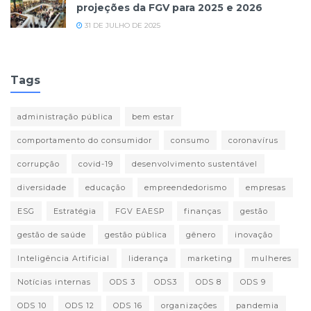
projeções da FGV para 2025 e 2026
31 DE JULHO DE 2025
Tags
administração pública
bem estar
comportamento do consumidor
consumo
coronavírus
corrupção
covid-19
desenvolvimento sustentável
diversidade
educação
empreendedorismo
empresas
ESG
Estratégia
FGV EAESP
finanças
gestão
gestão de saúde
gestão pública
gênero
inovação
Inteligência Artificial
liderança
marketing
mulheres
Notícias internas
ODS 3
ODS3
ODS 8
ODS 9
ODS 10
ODS 12
ODS 16
organizações
pandemia