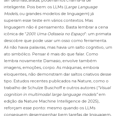
ser desmascarada, poderíamos chamá-la de
inteligente. Pois bem: os LLMs (
Large Language
Models
, ou grandes modelos de linguagem) já
superam esse teste em vários contextos. Mas
linguagem não é pensamento. Basta lembrar a cena
icônica de “
2001: Uma Odisseia no Espaço
”: um primata
descobre que pode usar um osso como ferramenta.
Ali não havia palavras, mas havia um salto cognitivo, um
ato simbólico. Pensar é mais do que falar. Como
lembra novamente Damasio, envolve também
imagens, emoções, corpo. As máquinas, embora
eloquentes, não demonstram dar saltos criativos desse
tipo. Estudos recentes publicados na Nature, como o
trabalho de Schulze Buschoff e outros autores (
“Visual
cognition in multimodal large language models”
em
edição da Nature Machine Intelligence de 2025),
reforçam esse ponto: mesmo quando os LLMs
conseguem desempenhar bem tarefas de linguagem,