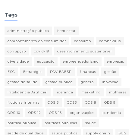
Tags
administração pública
bem estar
comportamento do consumidor
consumo
coronavírus
corrupção
covid-19
desenvolvimento sustentável
diversidade
educação
empreendedorismo
empresas
ESG
Estratégia
FGV EAESP
finanças
gestão
gestão de saúde
gestão pública
gênero
inovação
Inteligência Artificial
liderança
marketing
mulheres
Notícias internas
ODS 3
ODS3
ODS 8
ODS 9
ODS 10
ODS 12
ODS 16
organizações
pandemia
política pública
políticas públicas
saúde
saúde de qualidade
saúde pública
supply chain
SUS