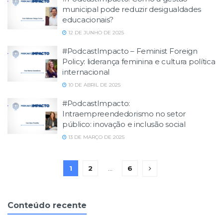
municipal pode reduzir desigualdades
educacionais?
12 DE JUNHO DE 2025
#PodcastImpacto – Feminist Foreign
Policy: liderança feminina e cultura política
internacional
10 DE ABRIL DE 2025
#PodcastImpacto:
Intraempreendedorismo no setor
público: inovação e inclusão social
13 DE MARÇO DE 2025
1
2
…
6
Conteúdo recente