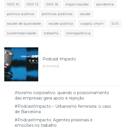
ODS 10
ODS 12
ODS 16
organizações
pandemia
política pública
políticas públicas
saúde
saúde de qualidade
saúde pública
supply chain
SUS
sustentabilidade
trabalho
transparência
Podcast Impacto
30 EPISODE
Ativismo corporativo: quando o posicionamento
das empresas gera apoio e rejeição
#PodcastImpacto – Urbanismo feminista: o caso
de Barcelona
#PodcastImpacto: Agentes prisionais e
emoções no trabalho