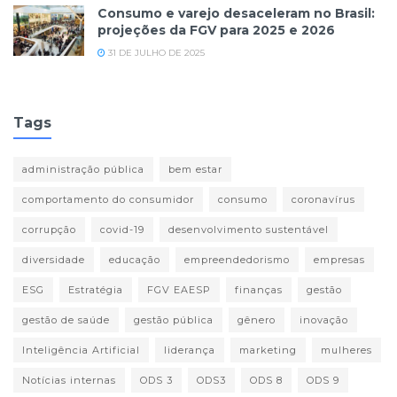
Consumo e varejo desaceleram no Brasil:
projeções da FGV para 2025 e 2026
31 DE JULHO DE 2025
Tags
administração pública
bem estar
comportamento do consumidor
consumo
coronavírus
corrupção
covid-19
desenvolvimento sustentável
diversidade
educação
empreendedorismo
empresas
ESG
Estratégia
FGV EAESP
finanças
gestão
gestão de saúde
gestão pública
gênero
inovação
Inteligência Artificial
liderança
marketing
mulheres
Notícias internas
ODS 3
ODS3
ODS 8
ODS 9