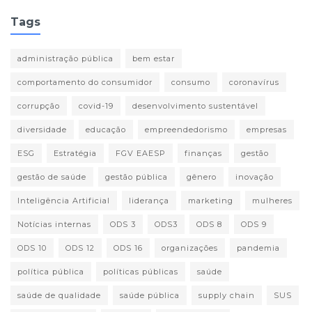
Tags
administração pública
bem estar
comportamento do consumidor
consumo
coronavírus
corrupção
covid-19
desenvolvimento sustentável
diversidade
educação
empreendedorismo
empresas
ESG
Estratégia
FGV EAESP
finanças
gestão
gestão de saúde
gestão pública
gênero
inovação
Inteligência Artificial
liderança
marketing
mulheres
Notícias internas
ODS 3
ODS3
ODS 8
ODS 9
ODS 10
ODS 12
ODS 16
organizações
pandemia
política pública
políticas públicas
saúde
saúde de qualidade
saúde pública
supply chain
SUS