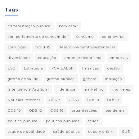
Tags
administração pública
bem estar
comportamento do consumidor
consumo
coronavírus
corrupção
covid-19
desenvolvimento sustentável
diversidade
educação
empreendedorismo
empresas
ESG
Estratégia
FGV EAESP
finanças
gestão
gestão de saúde
gestão pública
gênero
inovação
Inteligência Artificial
liderança
marketing
mulheres
Notícias internas
ODS 3
ODS3
ODS 8
ODS 9
ODS 10
ODS 12
ODS 16
organizações
pandemia
política pública
políticas públicas
saúde
saúde de qualidade
saúde pública
supply chain
SUS