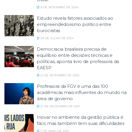
9 DE SETEMBRO DE 2024
Estudo revela fatores associados ao
empreendedorismo político entre
burocratas
29 DE JULHO DE 2024
Democracia brasileira precisa de
equilíbrio entre decisões técnicas e
políticas, aponta livro de professora da
EAESP
21 DE SETEMBRO DE 2022
Professora da FGV é uma das 100
acadêmicas mais influentes do mundo na
área de governo
21 DE DEZEMBRO DE 2021
Inovar no ambiente da gestão pública é
fácil, mas também tem suas dificuldades
7 DE MAIO DE 2021