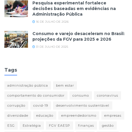
Pesquisa experimental fortalece
decisões baseadas em evidências na
Administração Pública
16 DE JULHO DE 2026
Consumo e varejo desaceleram no Brasil:
projeções da FGV para 2025 e 2026
31 DE JULHO DE 2025
Tags
administração pública
bem estar
comportamento do consumidor
consumo
coronavírus
corrupção
covid-19
desenvolvimento sustentável
diversidade
educação
empreendedorismo
empresas
ESG
Estratégia
FGV EAESP
finanças
gestão