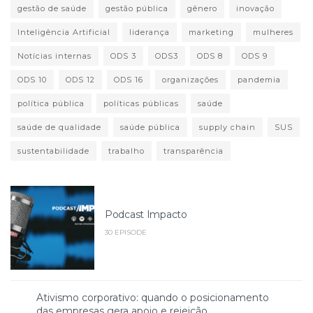
gestão de saúde
gestão pública
gênero
inovação
Inteligência Artificial
liderança
marketing
mulheres
Notícias internas
ODS 3
ODS3
ODS 8
ODS 9
ODS 10
ODS 12
ODS 16
organizações
pandemia
política pública
políticas públicas
saúde
saúde de qualidade
saúde pública
supply chain
SUS
sustentabilidade
trabalho
transparência
Podcast Impacto
30 EPISODE
Ativismo corporativo: quando o posicionamento
das empresas gera apoio e rejeição