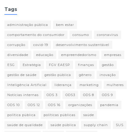
Tags
administração pública
bem estar
comportamento do consumidor
consumo
coronavírus
corrupção
covid-19
desenvolvimento sustentável
diversidade
educação
empreendedorismo
empresas
ESG
Estratégia
FGV EAESP
finanças
gestão
gestão de saúde
gestão pública
gênero
inovação
Inteligência Artificial
liderança
marketing
mulheres
Notícias internas
ODS 3
ODS3
ODS 8
ODS 9
ODS 10
ODS 12
ODS 16
organizações
pandemia
política pública
políticas públicas
saúde
saúde de qualidade
saúde pública
supply chain
SUS