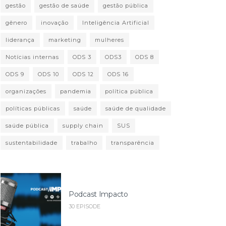
gestão
gestão de saúde
gestão pública
gênero
inovação
Inteligência Artificial
liderança
marketing
mulheres
Notícias internas
ODS 3
ODS3
ODS 8
ODS 9
ODS 10
ODS 12
ODS 16
organizações
pandemia
política pública
políticas públicas
saúde
saúde de qualidade
saúde pública
supply chain
SUS
sustentabilidade
trabalho
transparência
Podcast Impacto
30 EPISODE