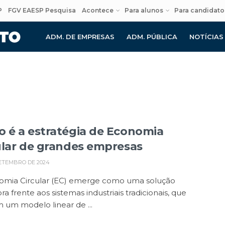
P
FGV EAESP Pesquisa
Acontece
Para alunos
Para candidato
ADM. DE EMPRESAS
ADM. PÚBLICA
NOTÍCIAS
 é a estratégia de Economia
ular de grandes empresas
ETEMBRO DE 2024
omia Circular (EC) emerge como uma solução
ra frente aos sistemas industriais tradicionais, que
um modelo linear de ...