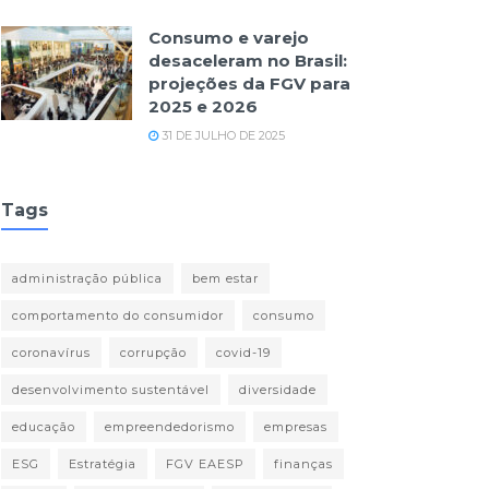
Consumo e varejo
desaceleram no Brasil:
projeções da FGV para
2025 e 2026
31 DE JULHO DE 2025
Tags
administração pública
bem estar
comportamento do consumidor
consumo
coronavírus
corrupção
covid-19
desenvolvimento sustentável
diversidade
educação
empreendedorismo
empresas
ESG
Estratégia
FGV EAESP
finanças