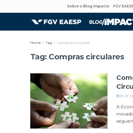
Sobre o Blog Impacto
FGV EAES
Home
Tag
Compras circulares
Tag:
Compras circulares
Como
Circ
26 DE S
A Econ
inovado
seguem 