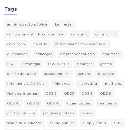
Tags
administração pública
bem estar
comportamento do consumidor
consumo
coronavírus
corrupção
covid-19
desenvolvimento sustentável
diversidade
educação
empreendedorismo
empresas
ESG
Estratégia
FGV EAESP
finanças
gestão
gestão de saúde
gestão pública
gênero
inovação
Inteligência Artificial
liderança
marketing
mulheres
Notícias internas
ODS 3
ODS3
ODS 8
ODS 9
ODS 10
ODS 12
ODS 16
organizações
pandemia
política pública
políticas públicas
saúde
saúde de qualidade
saúde pública
supply chain
SUS