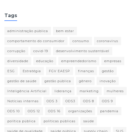
Tags
administração pública
bem estar
comportamento do consumidor
consumo
coronavírus
corrupção
covid-19
desenvolvimento sustentável
diversidade
educação
empreendedorismo
empresas
ESG
Estratégia
FGV EAESP
finanças
gestão
gestão de saúde
gestão pública
gênero
inovação
Inteligência Artificial
liderança
marketing
mulheres
Notícias internas
ODS 3
ODS3
ODS 8
ODS 9
ODS 10
ODS 12
ODS 16
organizações
pandemia
política pública
políticas públicas
saúde
saúde de qualidade
saúde pública
supply chain
SUS