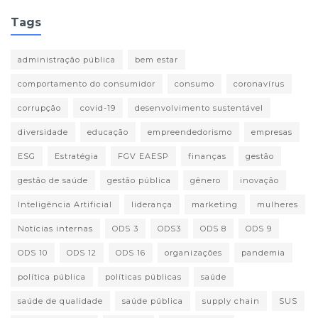
Tags
administração pública
bem estar
comportamento do consumidor
consumo
coronavírus
corrupção
covid-19
desenvolvimento sustentável
diversidade
educação
empreendedorismo
empresas
ESG
Estratégia
FGV EAESP
finanças
gestão
gestão de saúde
gestão pública
gênero
inovação
Inteligência Artificial
liderança
marketing
mulheres
Notícias internas
ODS 3
ODS3
ODS 8
ODS 9
ODS 10
ODS 12
ODS 16
organizações
pandemia
política pública
políticas públicas
saúde
saúde de qualidade
saúde pública
supply chain
SUS