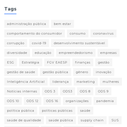
Tags
administração pública
bem estar
comportamento do consumidor
consumo
coronavírus
corrupção
covid-19
desenvolvimento sustentável
diversidade
educação
empreendedorismo
empresas
ESG
Estratégia
FGV EAESP
finanças
gestão
gestão de saúde
gestão pública
gênero
inovação
Inteligência Artificial
liderança
marketing
mulheres
Notícias internas
ODS 3
ODS3
ODS 8
ODS 9
ODS 10
ODS 12
ODS 16
organizações
pandemia
política pública
políticas públicas
saúde
saúde de qualidade
saúde pública
supply chain
SUS