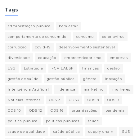
Tags
administração pública
bem estar
comportamento do consumidor
consumo
coronavírus
corrupção
covid-19
desenvolvimento sustentável
diversidade
educação
empreendedorismo
empresas
ESG
Estratégia
FGV EAESP
finanças
gestão
gestão de saúde
gestão pública
gênero
inovação
Inteligência Artificial
liderança
marketing
mulheres
Notícias internas
ODS 3
ODS3
ODS 8
ODS 9
ODS 10
ODS 12
ODS 16
organizações
pandemia
política pública
políticas públicas
saúde
saúde de qualidade
saúde pública
supply chain
SUS