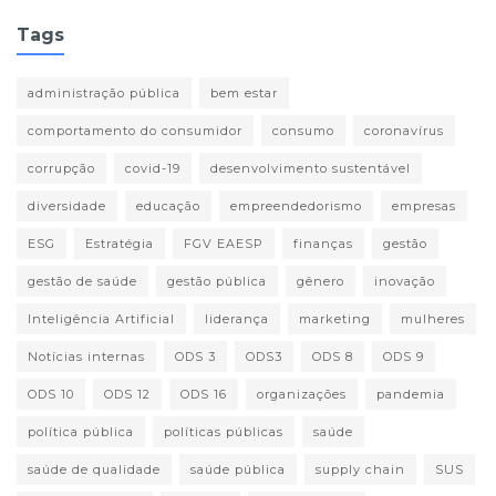
Tags
administração pública
bem estar
comportamento do consumidor
consumo
coronavírus
corrupção
covid-19
desenvolvimento sustentável
diversidade
educação
empreendedorismo
empresas
ESG
Estratégia
FGV EAESP
finanças
gestão
gestão de saúde
gestão pública
gênero
inovação
Inteligência Artificial
liderança
marketing
mulheres
Notícias internas
ODS 3
ODS3
ODS 8
ODS 9
ODS 10
ODS 12
ODS 16
organizações
pandemia
política pública
políticas públicas
saúde
saúde de qualidade
saúde pública
supply chain
SUS