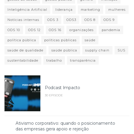
Inteligência Artificial
liderança
marketing
mulheres
Notícias internas
ODS 3
ODS3
ODS 8
ODS 9
ODS 10
ODS 12
ODS 16
organizações
pandemia
política pública
políticas públicas
saúde
saúde de qualidade
saúde pública
supply chain
SUS
sustentabilidade
trabalho
transparência
Podcast Impacto
30 EPISODE
Ativismo corporativo: quando o posicionamento
das empresas gera apoio e rejeição