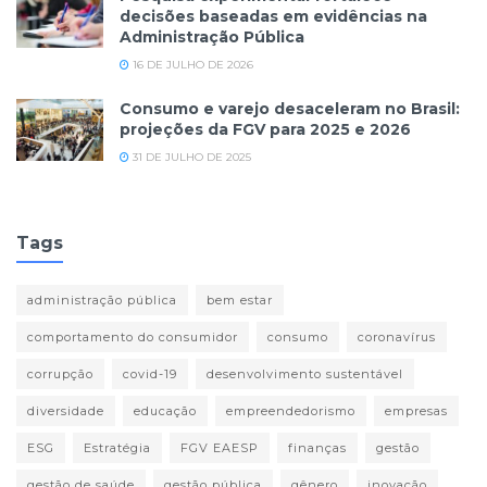
decisões baseadas em evidências na
Administração Pública
16 DE JULHO DE 2026
Consumo e varejo desaceleram no Brasil:
projeções da FGV para 2025 e 2026
31 DE JULHO DE 2025
Tags
administração pública
bem estar
comportamento do consumidor
consumo
coronavírus
corrupção
covid-19
desenvolvimento sustentável
diversidade
educação
empreendedorismo
empresas
ESG
Estratégia
FGV EAESP
finanças
gestão
gestão de saúde
gestão pública
gênero
inovação