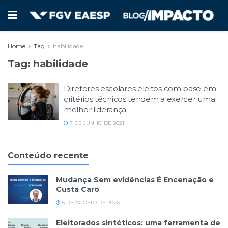
Home
Tag
habilidade
Tag:
habilidade
Diretores escolares eleitos com base em
critérios técnicos tendem a exercer uma
melhor liderança
7 DE JUNHO DE 2021
Conteúdo recente
Mudança Sem evidências É Encenação e
Custa Caro
5 DE AGOSTO DE 2026
Eleitorados sintéticos: uma ferramenta de