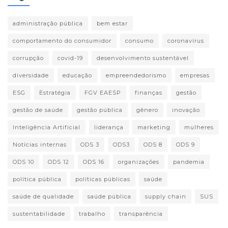
administração pública
bem estar
comportamento do consumidor
consumo
coronavírus
corrupção
covid-19
desenvolvimento sustentável
diversidade
educação
empreendedorismo
empresas
ESG
Estratégia
FGV EAESP
finanças
gestão
gestão de saúde
gestão pública
gênero
inovação
Inteligência Artificial
liderança
marketing
mulheres
Notícias internas
ODS 3
ODS3
ODS 8
ODS 9
ODS 10
ODS 12
ODS 16
organizações
pandemia
política pública
políticas públicas
saúde
saúde de qualidade
saúde pública
supply chain
SUS
sustentabilidade
trabalho
transparência