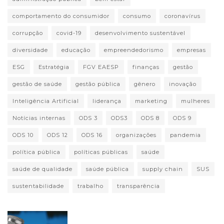
comportamento do consumidor
consumo
coronavírus
corrupção
covid-19
desenvolvimento sustentável
diversidade
educação
empreendedorismo
empresas
ESG
Estratégia
FGV EAESP
finanças
gestão
gestão de saúde
gestão pública
gênero
inovação
Inteligência Artificial
liderança
marketing
mulheres
Notícias internas
ODS 3
ODS3
ODS 8
ODS 9
ODS 10
ODS 12
ODS 16
organizações
pandemia
política pública
políticas públicas
saúde
saúde de qualidade
saúde pública
supply chain
SUS
sustentabilidade
trabalho
transparência