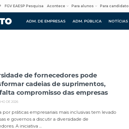
P
FGV EAESP Pesquisa
Acontece
Para alunos
Para candidato
ADM. DE EMPRESAS
ADM. PÚBLICA
NOTÍCIAS
rsidade de fornecedores pode
sformar cadeias de suprimentos,
falta compromisso das empresas
LHO DE 2026
 por práticas empresariais mais inclusivas tem levado
s e governos a discutir a diversidade de
ores. A iniciativa ...