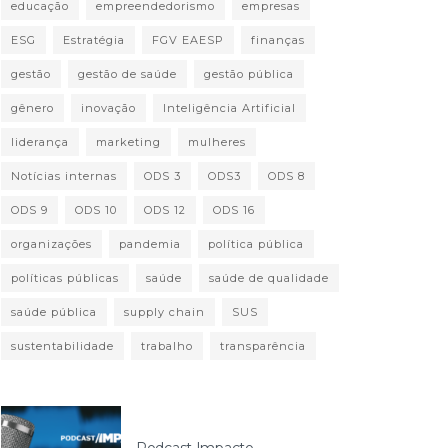
educação
empreendedorismo
empresas
ESG
Estratégia
FGV EAESP
finanças
gestão
gestão de saúde
gestão pública
gênero
inovação
Inteligência Artificial
liderança
marketing
mulheres
Notícias internas
ODS 3
ODS3
ODS 8
ODS 9
ODS 10
ODS 12
ODS 16
organizações
pandemia
política pública
políticas públicas
saúde
saúde de qualidade
saúde pública
supply chain
SUS
sustentabilidade
trabalho
transparência
Podcast Impacto