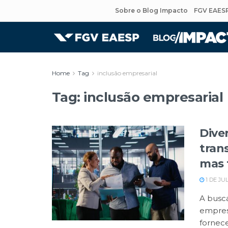
Sobre o Blog Impacto
FGV EAES
Home
Tag
inclusão empresarial
Tag:
inclusão empresarial
Dive
tran
mas 
1 DE JU
A busca
empresa
forneced