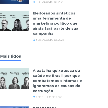
5 DE AGOSTO DE 2026
Eleitorados sintéticos:
uma ferramenta de
marketing político que
ainda fará parte de sua
campanha
3 DE AGOSTO DE 2026
Mais lidos
A batalha quixotesca da
saúde no Brasil: por que
combatemos sintomas e
ignoramos as causas da
corrupção
2 DE JULHO DE 2026