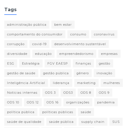
Tags
administração pública
bem estar
comportamento do consumidor
consumo
coronavírus
corrupção
covid-19
desenvolvimento sustentável
diversidade
educação
empreendedorismo
empresas
ESG
Estratégia
FGV EAESP
finanças
gestão
gestão de saúde
gestão pública
gênero
inovação
Inteligência Artificial
liderança
marketing
mulheres
Notícias internas
ODS 3
ODS3
ODS 8
ODS 9
ODS 10
ODS 12
ODS 16
organizações
pandemia
política pública
políticas públicas
saúde
saúde de qualidade
saúde pública
supply chain
SUS