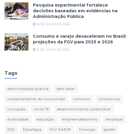
Pesquisa experimental fortalece
decisões baseadas em evidências na
Administração Pública
16 DE JULHO DE 2026
Consumo e varejo desaceleram no Brasil:
projeções da FGV para 2025 e 2026
31 DE JULHO DE 2025
Tags
administração pública
bem estar
comportamento do consumidor
consumo
coronavírus
corrupção
covid-19
desenvolvimento sustentável
diversidade
educação
empreendedorismo
empresas
ESG
Estratégia
FGV EAESP
finanças
gestão