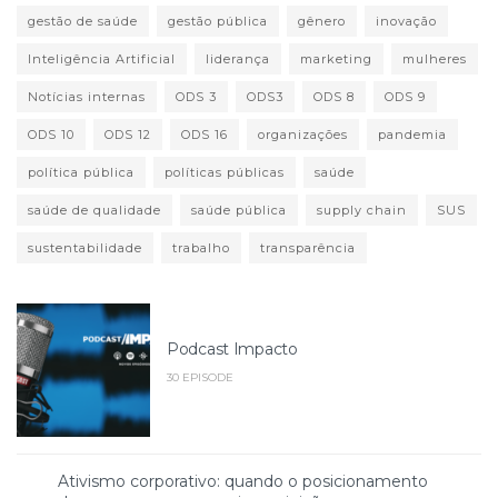
gestão de saúde
gestão pública
gênero
inovação
Inteligência Artificial
liderança
marketing
mulheres
Notícias internas
ODS 3
ODS3
ODS 8
ODS 9
ODS 10
ODS 12
ODS 16
organizações
pandemia
política pública
políticas públicas
saúde
saúde de qualidade
saúde pública
supply chain
SUS
sustentabilidade
trabalho
transparência
Podcast Impacto
30 EPISODE
Ativismo corporativo: quando o posicionamento