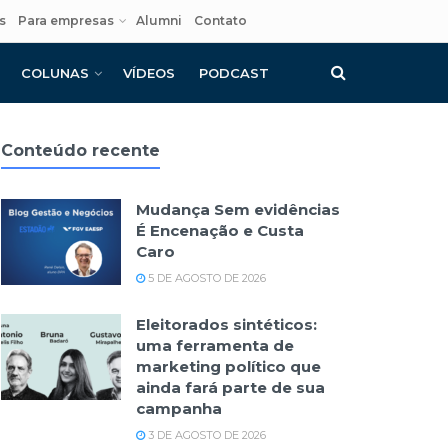
s
Para empresas
Alumni
Contato
COLUNAS
VÍDEOS
PODCAST
Conteúdo recente
Mudança Sem evidências
É Encenação e Custa
Caro
5 DE AGOSTO DE 2026
Eleitorados sintéticos:
uma ferramenta de
marketing político que
ainda fará parte de sua
campanha
3 DE AGOSTO DE 2026