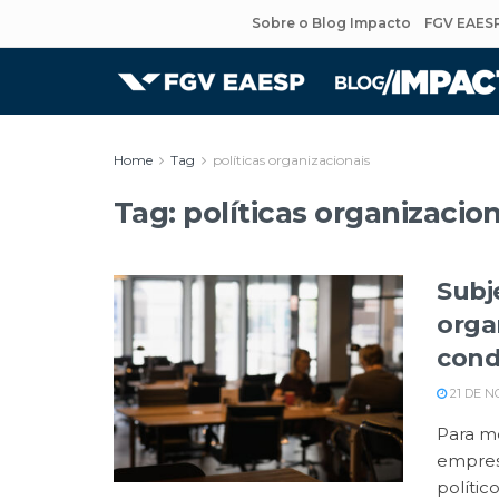
Sobre o Blog Impacto
FGV EAES
Home
Tag
políticas organizacionais
Tag:
políticas organizacion
Subj
orga
cond
21 DE N
Para m
empres
polític