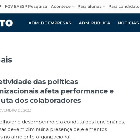
P
FGV EAESP Pesquisa
Acontece
Para alunos
Para candidato
ADM. DE EMPRESAS
ADM. PÚBLICA
NOTÍCIAS
ais
etividade das políticas
nizacionais afeta performance e
uta dos colaboradores
OVEMBRO DE 2023
elhorar o desempenho e a conduta dos funcionários,
as devem diminuir a presença de elementos
os no ambiente organizacional ...