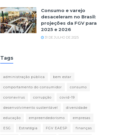
Consumo e varejo
desaceleram no Brasil:
projeções da FGV para
2025 e 2026
31 DE JULHO DE 2025
Tags
administração pública
bem estar
comportamento do consumidor
consumo
coronavírus
corrupção
covid-19
desenvolvimento sustentável
diversidade
educação
empreendedorismo
empresas
ESG
Estratégia
FGV EAESP
finanças