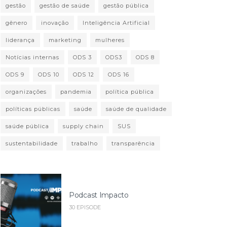
gestão
gestão de saúde
gestão pública
gênero
inovação
Inteligência Artificial
liderança
marketing
mulheres
Notícias internas
ODS 3
ODS3
ODS 8
ODS 9
ODS 10
ODS 12
ODS 16
organizações
pandemia
política pública
políticas públicas
saúde
saúde de qualidade
saúde pública
supply chain
SUS
sustentabilidade
trabalho
transparência
Podcast Impacto
30 EPISODE