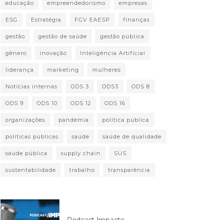
educação
empreendedorismo
empresas
ESG
Estratégia
FGV EAESP
finanças
gestão
gestão de saúde
gestão pública
gênero
inovação
Inteligência Artificial
liderança
marketing
mulheres
Notícias internas
ODS 3
ODS3
ODS 8
ODS 9
ODS 10
ODS 12
ODS 16
organizações
pandemia
política pública
políticas públicas
saúde
saúde de qualidade
saúde pública
supply chain
SUS
sustentabilidade
trabalho
transparência
Podcast Impacto