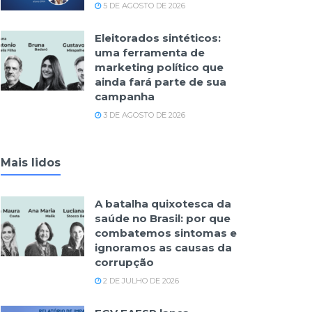
5 DE AGOSTO DE 2026
Eleitorados sintéticos:
uma ferramenta de
marketing político que
ainda fará parte de sua
campanha
3 DE AGOSTO DE 2026
Mais lidos
A batalha quixotesca da
saúde no Brasil: por que
combatemos sintomas e
ignoramos as causas da
corrupção
2 DE JULHO DE 2026