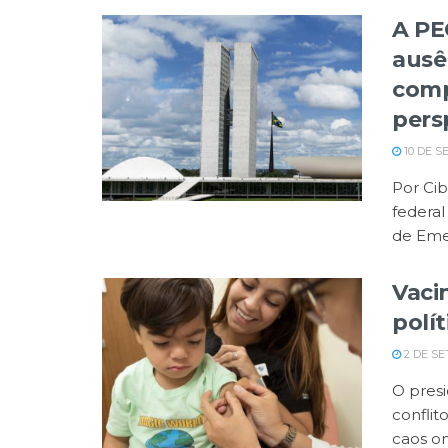
A PE
ausê
comp
pers
10 DE S
Por Cib
federa
de Emen
Vaci
polít
2 DE SE
O pres
conflit
caos ond