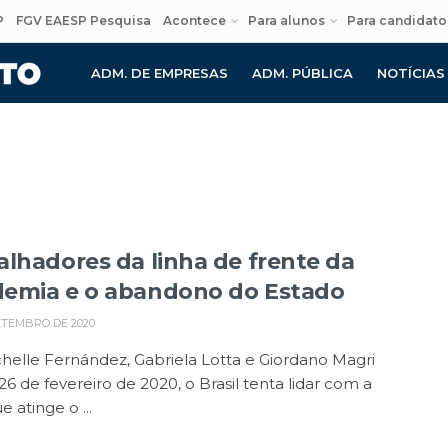
P
FGV EAESP Pesquisa
Acontece
Para alunos
Para candidato
ADM. DE EMPRESAS
ADM. PÚBLICA
NOTÍCIAS
alhadores da linha de frente da
emia e o abandono do Estado
ETEMBRO DE 2020
helle Fernández, Gabriela Lotta e Giordano Magri
6 de fevereiro de 2020, o Brasil tenta lidar com a
e atinge o ...