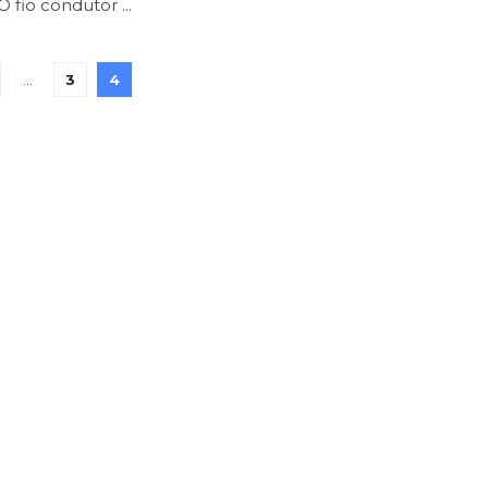
 O fio condutor ...
…
3
4