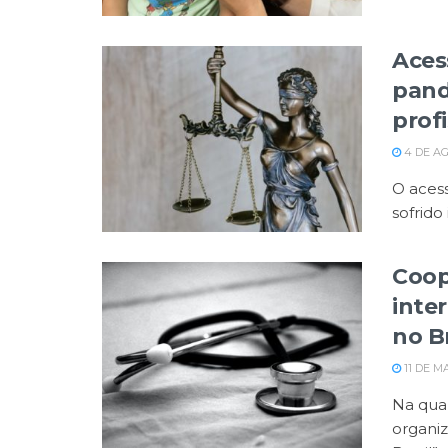
Aces
pand
prof
4 DE AG
O acess
sofrido
Coop
inte
no Br
11 DE M
Na quar
organiz