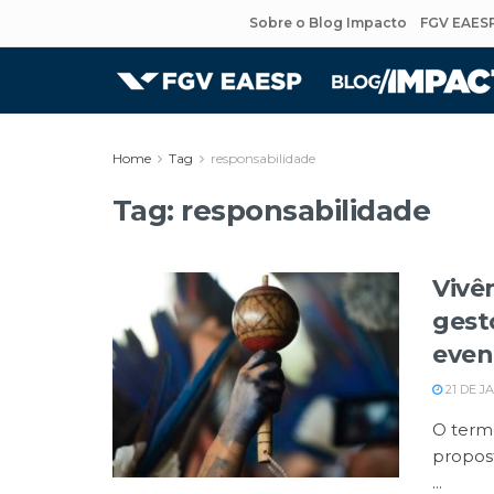
Sobre o Blog Impacto
FGV EAES
Home
Tag
responsabilidade
Tag:
responsabilidade
Vivê
gest
even
21 DE J
O termo
propost
...