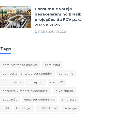
Consumo e varejo
desaceleram no Brasil:
projeções da FGV para
2025 e 2026
31 DE JULHO DE 2025
Tags
administração pública
bem estar
comportamento do consumidor
consumo
coronavírus
corrupção
covid-19
desenvolvimento sustentável
diversidade
educação
empreendedorismo
empresas
ESG
Estratégia
FGV EAESP
finanças