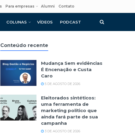
s
Para empresas
Alumni
Contato
COLUNAS
VÍDEOS
PODCAST
Conteúdo recente
Mudança Sem evidências
É Encenação e Custa
Caro
5 DE AGOSTO DE 2026
Eleitorados sintéticos:
uma ferramenta de
marketing político que
ainda fará parte de sua
campanha
3 DE AGOSTO DE 2026