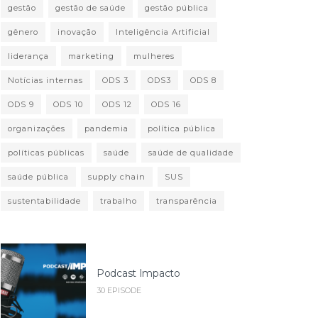
gestão
gestão de saúde
gestão pública
gênero
inovação
Inteligência Artificial
liderança
marketing
mulheres
Notícias internas
ODS 3
ODS3
ODS 8
ODS 9
ODS 10
ODS 12
ODS 16
organizações
pandemia
política pública
políticas públicas
saúde
saúde de qualidade
saúde pública
supply chain
SUS
sustentabilidade
trabalho
transparência
Podcast Impacto
30 EPISODE