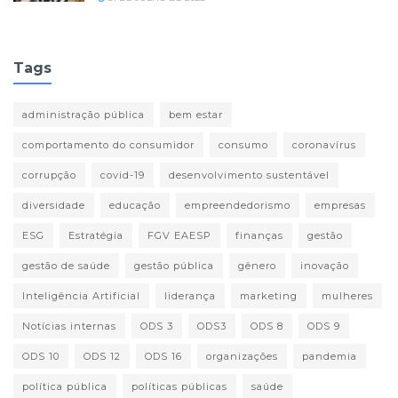
Tags
administração pública
bem estar
comportamento do consumidor
consumo
coronavírus
corrupção
covid-19
desenvolvimento sustentável
diversidade
educação
empreendedorismo
empresas
ESG
Estratégia
FGV EAESP
finanças
gestão
gestão de saúde
gestão pública
gênero
inovação
Inteligência Artificial
liderança
marketing
mulheres
Notícias internas
ODS 3
ODS3
ODS 8
ODS 9
ODS 10
ODS 12
ODS 16
organizações
pandemia
política pública
políticas públicas
saúde