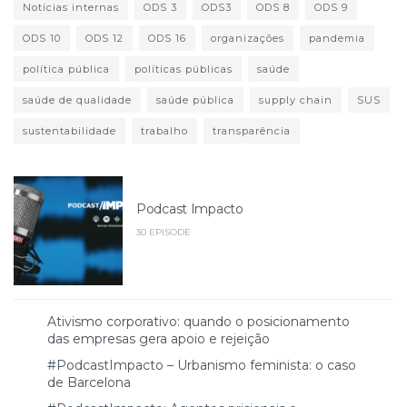
Notícias internas
ODS 3
ODS3
ODS 8
ODS 9
ODS 10
ODS 12
ODS 16
organizações
pandemia
política pública
políticas públicas
saúde
saúde de qualidade
saúde pública
supply chain
SUS
sustentabilidade
trabalho
transparência
Podcast Impacto
30 EPISODE
Ativismo corporativo: quando o posicionamento
das empresas gera apoio e rejeição
#PodcastImpacto – Urbanismo feminista: o caso
de Barcelona