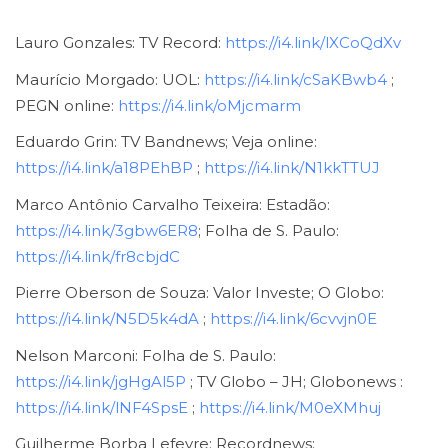
Lauro Gonzales: TV Record:
https://i4.link/lXCoQdXv
Maurício Morgado: UOL:
https://i4.link/cSaKBwb4
;
PEGN online:
https://i4.link/oMjcmarm
Eduardo Grin: TV Bandnews; Veja online:
https://i4.link/a18PEhBP
;
https://i4.link/N1kkTTUJ
Marco Antônio Carvalho Teixeira: Estadão:
https://i4.link/3gbw6ER8
; Folha de S. Paulo:
https://i4.link/fr8cbjdC
Pierre Oberson de Souza: Valor Investe; O Globo:
https://i4.link/N5D5k4dA
;
https://i4.link/6cvvjn0E
Nelson Marconi: Folha de S. Paulo:
https://i4.link/jgHgAl5P
; TV Globo – JH; Globonews :
https://i4.link/lNF4SpsE
;
https://i4.link/M0eXMhuj
Guilherme Borba Lefevre: Recordnews: