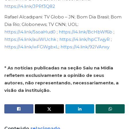
https://i4.link/JPRf3Q82
Rafael Alcadipani: TV Globo – JN; Bom Dia Brasil; Bom
Dia Rio; Globonews; TV CNN; UOL:
https://i4.link/5soaHud0
;
https://i4.link/BcHbWf6b
;
https://i4.link/aulWUchk
;
https://i4.link/hpCTwjyR
;
https://i4.link/wFGWgbxL
;
https://i4.link/92IVAnxy
* As notícias publicadas na seção Saiu na Mídia
refletem exclusivamente a opinião de seus
autores, não representando, necessariamente, a
visão da instituição.
Conteúdo
relacionado