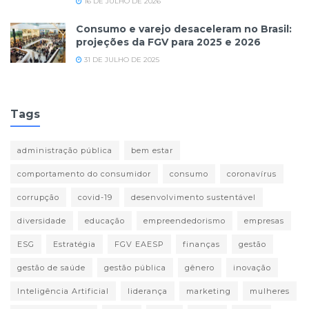
16 DE JULHO DE 2026
Consumo e varejo desaceleram no Brasil:
projeções da FGV para 2025 e 2026
31 DE JULHO DE 2025
Tags
administração pública
bem estar
comportamento do consumidor
consumo
coronavírus
corrupção
covid-19
desenvolvimento sustentável
diversidade
educação
empreendedorismo
empresas
ESG
Estratégia
FGV EAESP
finanças
gestão
gestão de saúde
gestão pública
gênero
inovação
Inteligência Artificial
liderança
marketing
mulheres