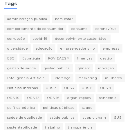
Tags
administração pública
bem estar
comportamento do consumidor
consumo
coronavírus
corrupção
covid-19
desenvolvimento sustentável
diversidade
educação
empreendedorismo
empresas
ESG
Estratégia
FGV EAESP
finanças
gestão
gestão de saúde
gestão pública
gênero
inovação
Inteligência Artificial
liderança
marketing
mulheres
Notícias internas
ODS 3
ODS3
ODS 8
ODS 9
ODS 10
ODS 12
ODS 16
organizações
pandemia
política pública
políticas públicas
saúde
saúde de qualidade
saúde pública
supply chain
SUS
sustentabilidade
trabalho
transparência