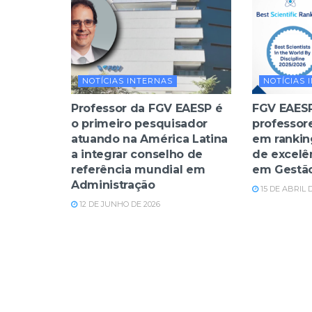
NOTÍCIAS INTERNAS
NOTÍCIAS 
Professor da FGV EAESP é
FGV EAES
o primeiro pesquisador
professor
atuando na América Latina
em rankin
a integrar conselho de
de excelê
referência mundial em
em Gestã
Administração
15 DE ABRIL 
12 DE JUNHO DE 2026