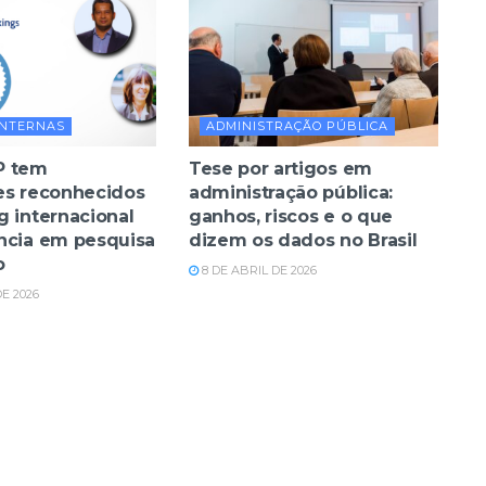
INTERNAS
ADMINISTRAÇÃO PÚBLICA
P tem
Tese por artigos em
es reconhecidos
administração pública:
g internacional
ganhos, riscos e o que
ncia em pesquisa
dizem os dados no Brasil
o
8 DE ABRIL DE 2026
DE 2026