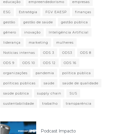
educação
empreendedorismo
empresas
ESG
Estratégia
FGV EAESP
finanças
gestão
gestão de saúde
gestão pública
gênero
inovação
Inteligência Artificial
liderança
marketing
mulheres
Notícias internas
ODS 3
ODS3
ODS 8
ODS 9
ODS 10
ODS 12
ODS 16
organizações
pandemia
política pública
políticas públicas
saúde
saúde de qualidade
saúde pública
supply chain
SUS
sustentabilidade
trabalho
transparência
Podcast Impacto