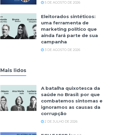
5 DE AGOSTO DE 2026
Eleitorados sintéticos:
uma ferramenta de
marketing político que
ainda fará parte de sua
campanha
3 DE AGOSTO DE 2026
Mais lidos
A batalha quixotesca da
saúde no Brasil: por que
combatemos sintomas e
ignoramos as causas da
corrupção
2 DE JULHO DE 2026