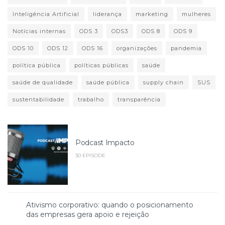
Inteligência Artificial
liderança
marketing
mulheres
Notícias internas
ODS 3
ODS3
ODS 8
ODS 9
ODS 10
ODS 12
ODS 16
organizações
pandemia
política pública
políticas públicas
saúde
saúde de qualidade
saúde pública
supply chain
SUS
sustentabilidade
trabalho
transparência
Podcast Impacto
30 EPISODE
Ativismo corporativo: quando o posicionamento
das empresas gera apoio e rejeição