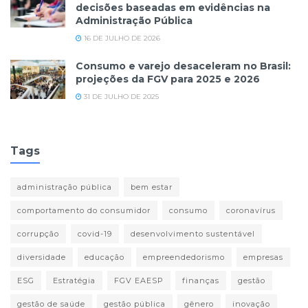
decisões baseadas em evidências na
Administração Pública
16 DE JULHO DE 2026
Consumo e varejo desaceleram no Brasil:
projeções da FGV para 2025 e 2026
31 DE JULHO DE 2025
Tags
administração pública
bem estar
comportamento do consumidor
consumo
coronavírus
corrupção
covid-19
desenvolvimento sustentável
diversidade
educação
empreendedorismo
empresas
ESG
Estratégia
FGV EAESP
finanças
gestão
gestão de saúde
gestão pública
gênero
inovação