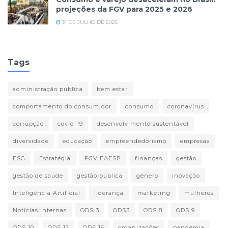
projeções da FGV para 2025 e 2026
31 DE JULHO DE 2025
Tags
administração pública
bem estar
comportamento do consumidor
consumo
coronavírus
corrupção
covid-19
desenvolvimento sustentável
diversidade
educação
empreendedorismo
empresas
ESG
Estratégia
FGV EAESP
finanças
gestão
gestão de saúde
gestão pública
gênero
inovação
Inteligência Artificial
liderança
marketing
mulheres
Notícias internas
ODS 3
ODS3
ODS 8
ODS 9
ODS 10
ODS 12
ODS 16
organizações
pandemia