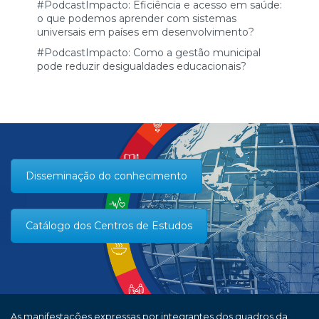
#PodcastImpacto: Eficiência e acesso em saúde:
o que podemos aprender com sistemas
universais em países em desenvolvimento?
#PodcastImpacto: Como a gestão municipal
pode reduzir desigualdades educacionais?
Disseminação do conhecimento
Catálogo dos Centros de Estudos
As manifestações expressas por integrantes dos quadros da