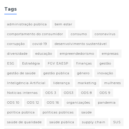
Tags
administração pública
bem estar
comportamento do consumidor
consumo
coronavírus
corrupção
covid-19
desenvolvimento sustentável
diversidade
educação
empreendedorismo
empresas
ESG
Estratégia
FGV EAESP
finanças
gestão
gestão de saúde
gestão pública
gênero
inovação
Inteligência Artificial
liderança
marketing
mulheres
Notícias internas
ODS 3
ODS3
ODS 8
ODS 9
ODS 10
ODS 12
ODS 16
organizações
pandemia
política pública
políticas públicas
saúde
saúde de qualidade
saúde pública
supply chain
SUS