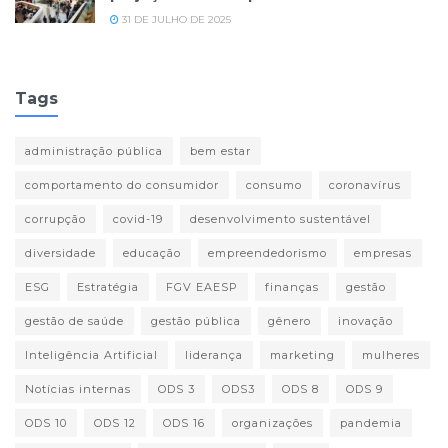
31 DE JULHO DE 2025
Tags
administração pública
bem estar
comportamento do consumidor
consumo
coronavírus
corrupção
covid-19
desenvolvimento sustentável
diversidade
educação
empreendedorismo
empresas
ESG
Estratégia
FGV EAESP
finanças
gestão
gestão de saúde
gestão pública
gênero
inovação
Inteligência Artificial
liderança
marketing
mulheres
Notícias internas
ODS 3
ODS3
ODS 8
ODS 9
ODS 10
ODS 12
ODS 16
organizações
pandemia