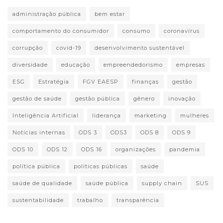
administração pública
bem estar
comportamento do consumidor
consumo
coronavírus
corrupção
covid-19
desenvolvimento sustentável
diversidade
educação
empreendedorismo
empresas
ESG
Estratégia
FGV EAESP
finanças
gestão
gestão de saúde
gestão pública
gênero
inovação
Inteligência Artificial
liderança
marketing
mulheres
Notícias internas
ODS 3
ODS3
ODS 8
ODS 9
ODS 10
ODS 12
ODS 16
organizações
pandemia
política pública
políticas públicas
saúde
saúde de qualidade
saúde pública
supply chain
SUS
sustentabilidade
trabalho
transparência