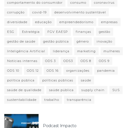
comportamento do consumidor
consumo
coronavírus
corrupção
covid-19
desenvolvimento sustentável
diversidade
educação
empreendedorismo
empresas
ESG
Estratégia
FGV EAESP
finanças
gestão
gestão de saúde
gestão pública
gênero
inovação
Inteligência Artificial
liderança
marketing
mulheres
Notícias internas
ODS 3
ODS3
ODS 8
ODS 9
ODS 10
ODS 12
ODS 16
organizações
pandemia
política pública
políticas públicas
saúde
saúde de qualidade
saúde pública
supply chain
SUS
sustentabilidade
trabalho
transparência
Podcast Impacto