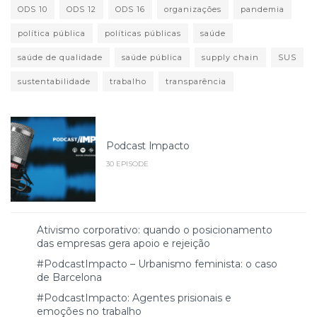
ODS 10
ODS 12
ODS 16
organizações
pandemia
política pública
políticas públicas
saúde
saúde de qualidade
saúde pública
supply chain
SUS
sustentabilidade
trabalho
transparência
Podcast Impacto
30 EPISODE
Ativismo corporativo: quando o posicionamento
das empresas gera apoio e rejeição
#PodcastImpacto – Urbanismo feminista: o caso
de Barcelona
#PodcastImpacto: Agentes prisionais e
emoções no trabalho