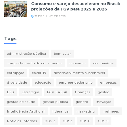
Consumo e varejo desaceleram no Brasil:
projeções da FGV para 2025 e 2026
31 DE JULHO DE 2025
Tags
administração pública
bem estar
comportamento do consumidor
consumo
coronavírus
corrupção
covid-19
desenvolvimento sustentável
diversidade
educação
empreendedorismo
empresas
ESG
Estratégia
FGV EAESP
finanças
gestão
gestão de saúde
gestão pública
gênero
inovação
Inteligência Artificial
liderança
marketing
mulheres
Notícias internas
ODS 3
ODS3
ODS 8
ODS 9