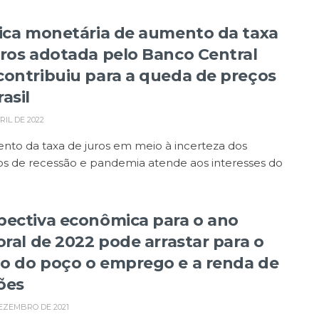
tica monetária de aumento da taxa
uros adotada pelo Banco Central
contribuiu para a queda de preços
asil
RIL DE 2022
nto da taxa de juros em meio à incerteza dos
os de recessão e pandemia atende aos interesses do
pectiva econômica para o ano
toral de 2022 pode arrastar para o
o do poço o emprego e a renda de
ões
EZEMBRO DE 2021