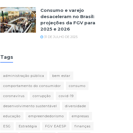
Consumo e varejo
desaceleram no Brasil:
projeções da FGV para
2025 e 2026
31 DE JULHO DE 2025
Tags
administração pública
bem estar
comportamento do consumidor
consumo
coronavírus
corrupção
covid-19
desenvolvimento sustentável
diversidade
educação
empreendedorismo
empresas
ESG
Estratégia
FGV EAESP
finanças