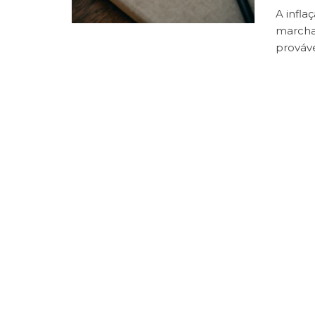
A infla
marcha
prováve