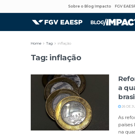
Sobre o Blog Impacto
FGV EAES
Home
Tag
inflação
Tag:
inflação
Refo
a qu
brasi
26 DE J
As refo
países 
na quas