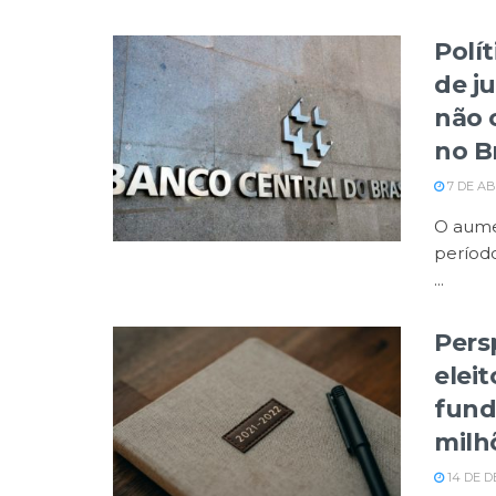
Polí
de j
não 
no Br
7 DE AB
O aume
períod
...
Pers
elei
fund
milh
14 DE D