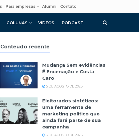
s
Para empresas
Alumni
Contato
COLUNAS
VÍDEOS
PODCAST
Conteúdo recente
Mudança Sem evidências
É Encenação e Custa
Caro
5 DE AGOSTO DE 2026
Eleitorados sintéticos:
uma ferramenta de
marketing político que
ainda fará parte de sua
campanha
3 DE AGOSTO DE 2026