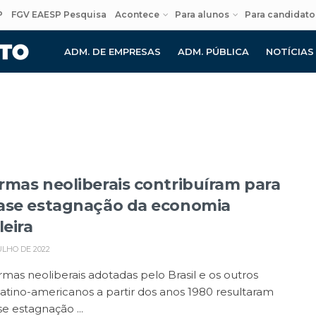
P
FGV EAESP Pesquisa
Acontece
Para alunos
Para candidato
ADM. DE EMPRESAS
ADM. PÚBLICA
NOTÍCIAS
rmas neoliberais contribuíram para
ase estagnação da economia
leira
ULHO DE 2022
rmas neoliberais adotadas pelo Brasil e os outros
latino-americanos a partir dos anos 1980 resultaram
e estagnação ...