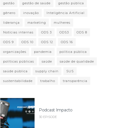
gestão
gestão de saúde
gestão pública
gênero
inovação
Inteligência Artificial
liderança
marketing
mulheres
Notícias internas
ODS 3
ODS3
ODS 8
ODS 9
ODS 10
ODS 12
ODS 16
organizações
pandemia
política pública
políticas públicas
saúde
saúde de qualidade
saúde pública
supply chain
SUS
sustentabilidade
trabalho
transparência
Podcast Impacto
30 EPISODE