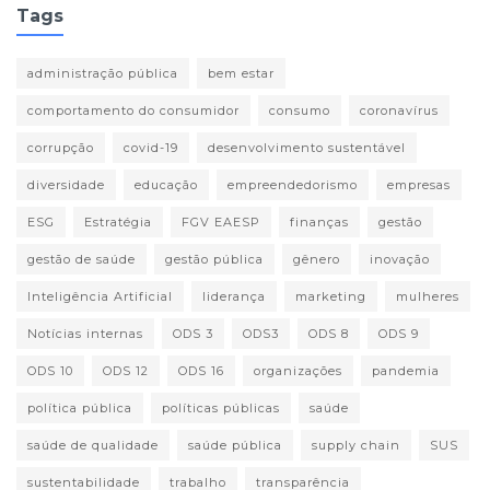
Tags
administração pública
bem estar
comportamento do consumidor
consumo
coronavírus
corrupção
covid-19
desenvolvimento sustentável
diversidade
educação
empreendedorismo
empresas
ESG
Estratégia
FGV EAESP
finanças
gestão
gestão de saúde
gestão pública
gênero
inovação
Inteligência Artificial
liderança
marketing
mulheres
Notícias internas
ODS 3
ODS3
ODS 8
ODS 9
ODS 10
ODS 12
ODS 16
organizações
pandemia
política pública
políticas públicas
saúde
saúde de qualidade
saúde pública
supply chain
SUS
sustentabilidade
trabalho
transparência