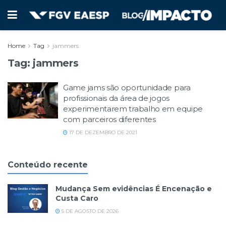
Home
Tag
jammers
Tag:
jammers
Game jams são oportunidade para
profissionais da área de jogos
experimentarem trabalho em equipe
com parceiros diferentes
17 DE DEZEMBRO DE 2021
Conteúdo recente
Mudança Sem evidências É Encenação e
Custa Caro
5 DE AGOSTO DE 2026