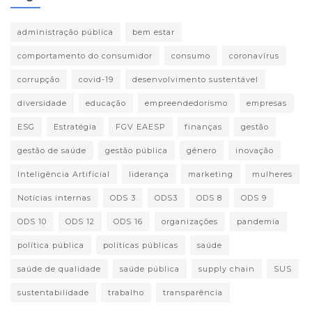
administração pública
bem estar
comportamento do consumidor
consumo
coronavírus
corrupção
covid-19
desenvolvimento sustentável
diversidade
educação
empreendedorismo
empresas
ESG
Estratégia
FGV EAESP
finanças
gestão
gestão de saúde
gestão pública
gênero
inovação
Inteligência Artificial
liderança
marketing
mulheres
Notícias internas
ODS 3
ODS3
ODS 8
ODS 9
ODS 10
ODS 12
ODS 16
organizações
pandemia
política pública
políticas públicas
saúde
saúde de qualidade
saúde pública
supply chain
SUS
sustentabilidade
trabalho
transparência