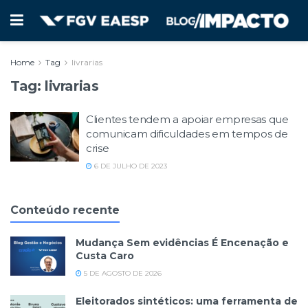
Home
Tag
livrarias
Tag:
livrarias
Clientes tendem a apoiar empresas que
comunicam dificuldades em tempos de
crise
6 DE JULHO DE 2023
Conteúdo recente
Mudança Sem evidências É Encenação e
Custa Caro
5 DE AGOSTO DE 2026
Eleitorados sintéticos: uma ferramenta de